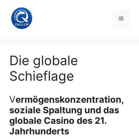
Zum
Inhalt
Menü
springen
Die globale
Schieflage
V
ermögenskonzentration,
soziale Spaltung und das
globale Casino des 21.
Jahrhunderts